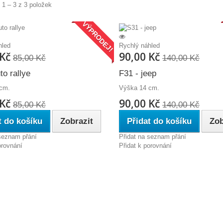
 1 – 3 z 3 položek
VÝPRODEJ!
hled
Rychlý náhled
 Kč
90,00 Kč
85,00 Kč
140,00 Kč
to rallye
F31 - jeep
cm.
Výška 14 cm.
 Kč
90,00 Kč
85,00 Kč
140,00 Kč
t do košíku
Zobrazit
Přidat do košíku
Zob
 seznam přání
Přidat na seznam přání
orovnání
Přidat k porovnání