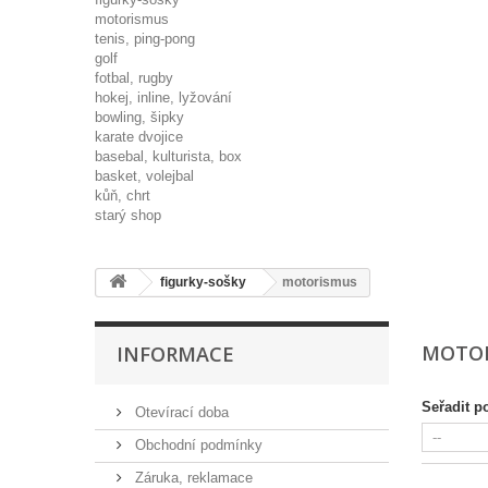
motorismus
tenis, ping-pong
golf
fotbal, rugby
hokej, inline, lyžování
bowling, šipky
karate dvojice
basebal, kulturista, box
basket, volejbal
kůň, chrt
starý shop
figurky-sošky
motorismus
MOTO
INFORMACE
Seřadit p
Otevírací doba
Obchodní podmínky
Záruka, reklamace