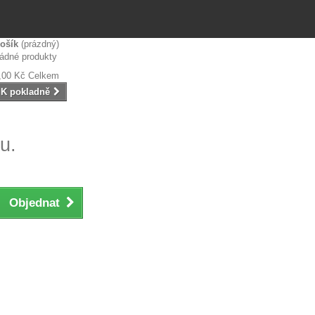
ošík
(prázdný)
ádné produkty
,00 Kč
Celkem
K pokladně
u.
Objednat