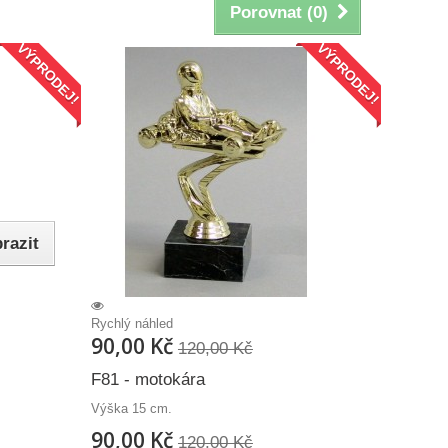
Porovnat (
0
)
VÝPRODEJ!
VÝPRODEJ!
razit
Rychlý náhled
90,00 Kč
120,00 Kč
F81 - motokára
Výška 15 cm.
90,00 Kč
120,00 Kč