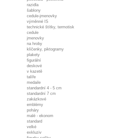
razidla
šablony
cedule-jmenovky
výměnné IS
technické štítky, termotisk
cedule
jmenovky
na hroby
klíčenky, piktogramy
plakety
figurální
deskové
v kazetě
talíře
medaile
standardní 4 - 5 cm
standardní 7 cm
zakázkové
emblémy
poháry
malé - ekonom
standard
velké
exkluziv
figurky-sošky