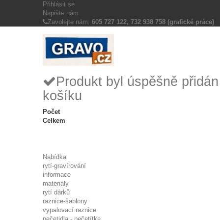
Přihlásit se
Napište nám
Zavolejte nám:
605 727 122, 732 938 758 (grafické práce)
Produkt byl úspěšně přidá
košíku
Počet
Celkem
Nabídka
rytí-gravírování
informace
materiály
rytí dárků
raznice-šablony
vypalovací raznice
pečetidla - pečetítka