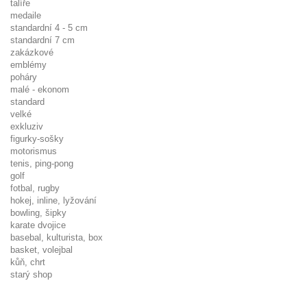
talíře
medaile
standardní 4 - 5 cm
standardní 7 cm
zakázkové
emblémy
poháry
malé - ekonom
standard
velké
exkluziv
figurky-sošky
motorismus
tenis, ping-pong
golf
fotbal, rugby
hokej, inline, lyžování
bowling, šipky
karate dvojice
basebal, kulturista, box
basket, volejbal
kůň, chrt
starý shop