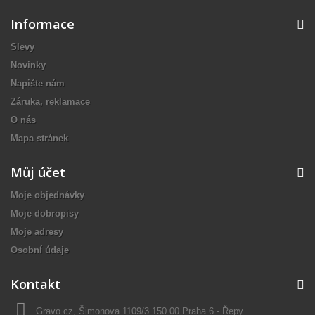
Informace
Slevy
Novinky
Napište nám
Záruka, reklamace
O nás
Mapa stránek
Můj účet
Moje objednávky
Moje dobropisy
Moje adresy
Osobní údaje
Kontakt
Gravo.cz, Šimonova 1109/3 150 00 Praha 6 - Řepy