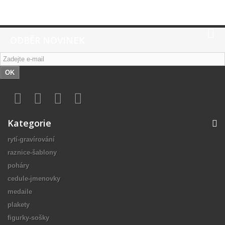
ODBĚR NOVINEK
OK
Kategorie
rytí-gravírování
raznice-šablony
poháry
cedule-jmenovky
medaile
plakety
figurky-sošky