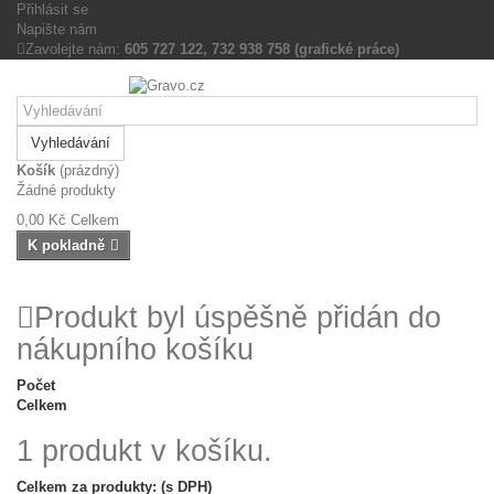
Přihlásit se
Napište nám
Zavolejte nám:
605 727 122, 732 938 758 (grafické práce)
Vyhledávání
Košík
(prázdný)
Žádné produkty
0,00 Kč
Celkem
K pokladně
Produkt byl úspěšně přidán do
nákupního košíku
Počet
Celkem
1 produkt v košíku.
Celkem za produkty: (s DPH)