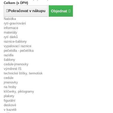
Celkem (s DPH)
Pokračovat v nákupu
Objednat
Nabídka
rytí-gravírování
informace
materiály
rytí dárků
raznice-šablony
vypalovací raznice
pečetidla - pečetítka
razidla
šablony
cedule-jmenovky
výměnné IS
technické štítky, termotisk
cedule
jmenovky
na hroby
klíčenky, piktogramy
plakety
figurální
deskové
v kazetě