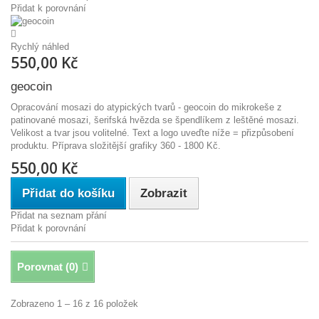
Přidat k porovnání
Rychlý náhled
550,00 Kč
geocoin
Opracování mosazi do atypických tvarů - geocoin do mikrokeše z
patinované mosazi, šerifská hvězda se špendlíkem z leštěné mosazi.
Velikost a tvar jsou volitelné. Text a logo uveďte níže = přizpůsobení
produktu. Příprava složitější grafiky 360 - 1800 Kč.
550,00 Kč
Přidat do košíku
Zobrazit
Přidat na seznam přání
Přidat k porovnání
Porovnat (
0
)
Zobrazeno 1 – 16 z 16 položek