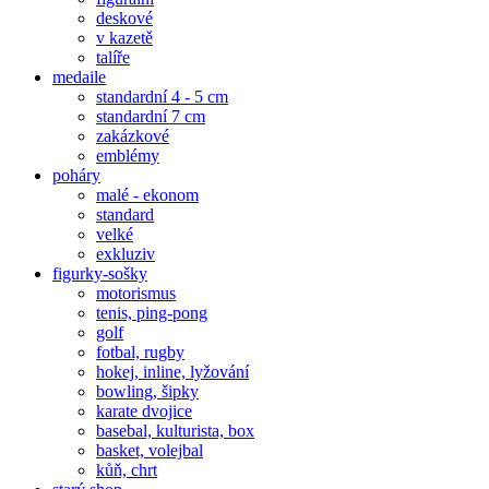
deskové
v kazetě
talíře
medaile
standardní 4 - 5 cm
standardní 7 cm
zakázkové
emblémy
poháry
malé - ekonom
standard
velké
exkluziv
figurky-sošky
motorismus
tenis, ping-pong
golf
fotbal, rugby
hokej, inline, lyžování
bowling, šipky
karate dvojice
basebal, kulturista, box
basket, volejbal
kůň, chrt