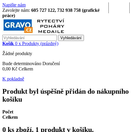
Napište nám
Přihlásit se
Zavolejte nám:
605 727 122, 732 938 758 (grafické
práce)
Vyhledávání
Košík
0
x
Produkty
(prázdný)
Žádné produkty
Bude determinováno
Doručení
0,00 Kč
Celkem
K pokladně
Produkt byl úspěšně přidán do nákupního
košíku
Počet
Celkem
0
ks zboží.
1 produkt v košíku.