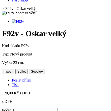
starý shop
>
F92v - Oskar velký
Zobrazit větší
F92v - Oskar velký
Kód skladu
F92v
Typ:
Nový produkt
Výška 23 cm.
Tweet
Sdílet
Google+
Poslat příteli
Tisk
120,00 Kč
s DPH
s DPH
Počet