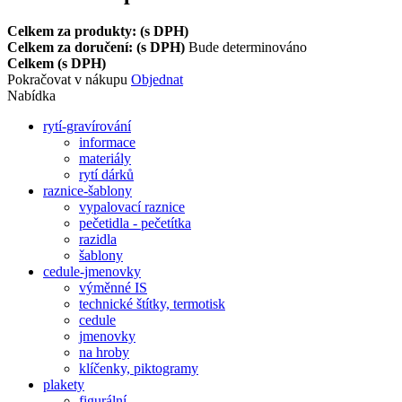
Celkem za produkty: (s DPH)
Celkem za doručení: (s DPH)
Bude determinováno
Celkem (s DPH)
Pokračovat v nákupu
Objednat
Nabídka
rytí-gravírování
informace
materiály
rytí dárků
raznice-šablony
vypalovací raznice
pečetidla - pečetítka
razidla
šablony
cedule-jmenovky
výměnné IS
technické štítky, termotisk
cedule
jmenovky
na hroby
klíčenky, piktogramy
plakety
figurální