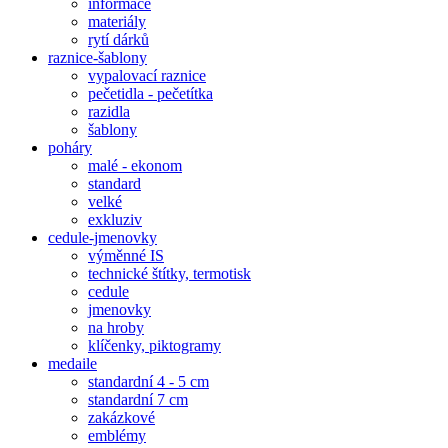
informace
materiály
rytí dárků
raznice-šablony
vypalovací raznice
pečetidla - pečetítka
razidla
šablony
poháry
malé - ekonom
standard
velké
exkluziv
cedule-jmenovky
výměnné IS
technické štítky, termotisk
cedule
jmenovky
na hroby
klíčenky, piktogramy
medaile
standardní 4 - 5 cm
standardní 7 cm
zakázkové
emblémy