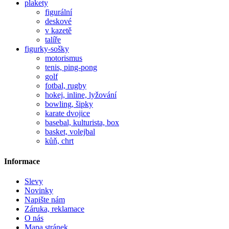
plakety
figurální
deskové
v kazetě
talíře
figurky-sošky
motorismus
tenis, ping-pong
golf
fotbal, rugby
hokej, inline, lyžování
bowling, šipky
karate dvojice
basebal, kulturista, box
basket, volejbal
kůň, chrt
Informace
Slevy
Novinky
Napište nám
Záruka, reklamace
O nás
Mapa stránek