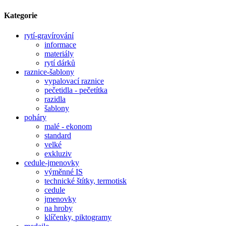
Kategorie
rytí-gravírování
informace
materiály
rytí dárků
raznice-šablony
vypalovací raznice
pečetidla - pečetítka
razidla
šablony
poháry
malé - ekonom
standard
velké
exkluziv
cedule-jmenovky
výměnné IS
technické štítky, termotisk
cedule
jmenovky
na hroby
klíčenky, piktogramy