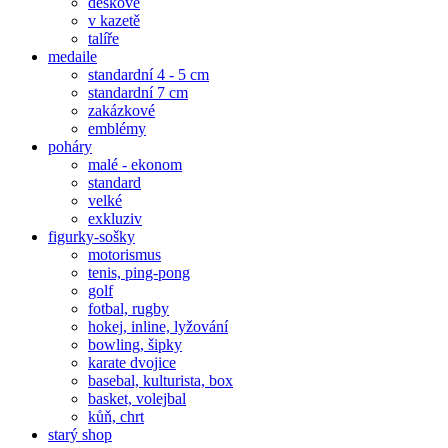
deskové
v kazetě
talíře
medaile
standardní 4 - 5 cm
standardní 7 cm
zakázkové
emblémy
poháry
malé - ekonom
standard
velké
exkluziv
figurky-sošky
motorismus
tenis, ping-pong
golf
fotbal, rugby
hokej, inline, lyžování
bowling, šipky
karate dvojice
basebal, kulturista, box
basket, volejbal
kůň, chrt
starý shop