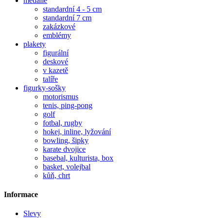
medaile
standardní 4 - 5 cm
standardní 7 cm
zakázkové
emblémy
plakety
figurální
deskové
v kazetě
talíře
figurky-sošky
motorismus
tenis, ping-pong
golf
fotbal, rugby
hokej, inline, lyžování
bowling, šipky
karate dvojice
basebal, kulturista, box
basket, volejbal
kůň, chrt
Informace
Slevy