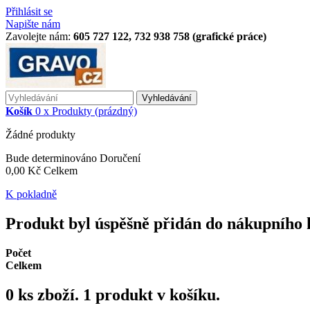
Přihlásit se
Napište nám
Zavolejte nám:
605 727 122, 732 938 758 (grafické práce)
Vyhledávání
Košík
0
x
Produkty
(prázdný)
Žádné produkty
Bude determinováno
Doručení
0,00 Kč
Celkem
K pokladně
Produkt byl úspěšně přidán do nákupního 
Počet
Celkem
0
ks zboží.
1 produkt v košíku.