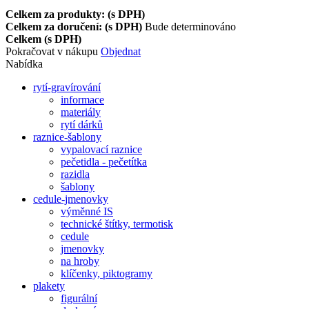
Celkem za produkty: (s DPH)
Celkem za doručení: (s DPH)
Bude determinováno
Celkem (s DPH)
Pokračovat v nákupu
Objednat
Nabídka
rytí-gravírování
informace
materiály
rytí dárků
raznice-šablony
vypalovací raznice
pečetidla - pečetítka
razidla
šablony
cedule-jmenovky
výměnné IS
technické štítky, termotisk
cedule
jmenovky
na hroby
klíčenky, piktogramy
plakety
figurální